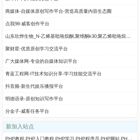
商媒体-自媒体原创写作平台-营造高质量内容生态圈
点我98-威客创作平台
山东欣烨生物_N-乙烯基吡咯烷酮,聚维酮k30;聚乙烯吡咯烷酮,对苯二酚,乙醇钠,丁酰肼原药,固体甲醇钠
聚财星-优质原创学习交流平台
广大媒体网-专业的自媒体知识平台
青蓝工程网-IT技术知识分享-学习技能交流平台
抖音频-新生代娱乐播报平台
明德语录-原创知识写作平台
分金子-威客任务平台
新加入站点
PHP教程,PHP入门教程,PHP学习,PHP程序员,PHP网站,PHP视频教程,Mysql教程,CMS教程,PHP粉丝网 - PHP粉丝网