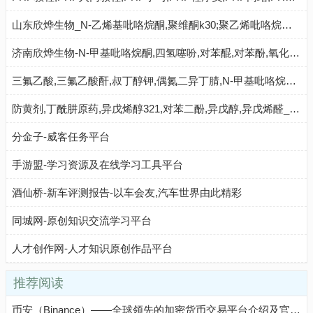
山东欣烨生物_N-乙烯基吡咯烷酮,聚维酮k30;聚乙烯吡咯烷酮,对苯二酚,乙醇钠,丁酰肼原药,固体甲醇钠
济南欣烨生物-N-甲基吡咯烷酮,四氢噻吩,对苯醌,对苯酚,氧化苯乙烯,间苯甲醚,环戊酮
三氟乙酸,三氟乙酸酐,叔丁醇钾,偶氮二异丁腈,N-甲基吡咯烷酮,二甲基二硫醚,异丁酸,对氯苯酚_山东欣烨化工
防黄剂,丁酰肼原药,异戊烯醇321,对苯二酚,异戊醇,异戊烯醛_济南欣欣化工
分金子-威客任务平台
手游盟-学习资源及在线学习工具平台
酒仙桥-新车评测报告-以车会友,汽车世界由此精彩
同城网-原创知识交流学习平台
人才创作网-人才知识原创作品平台
推荐阅读
币安（Binance）——全球领先的加密货币交易平台介绍及官方入口