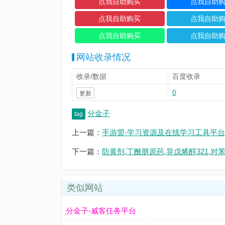
网站收录情况
收录/数据
百度收录
0
更新
分金子
tag
上一篇：
手游盟-学习资源及在线学习工具平台
下一篇：
防黄剂,丁酰肼原药,异戊烯醇321,对
类似网站
分金子-威客任务平台