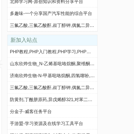
北师学习网-原创知识和资料分享平台
多趣味-一个分享国产汽车性能的综合平台
三氟乙酸,三氟乙酸酐,叔丁醇钾,偶氮二异丁腈,N-甲基吡咯烷酮,二甲基二硫醚,异丁酸,对氯苯酚_山东欣烨化工
新加入站点
PHP教程,PHP入门教程,PHP学习,PHP程序员,PHP网站,PHP视频教程,Mysql教程,CMS教程,PHP粉丝网 - PHP粉丝网
山东欣烨生物_N-乙烯基吡咯烷酮,聚维酮k30;聚乙烯吡咯烷酮,对苯二酚,乙醇钠,丁酰肼原药,固体甲醇钠
济南欣烨生物-N-甲基吡咯烷酮,四氢噻吩,对苯醌,对苯酚,氧化苯乙烯,间苯甲醚,环戊酮
三氟乙酸,三氟乙酸酐,叔丁醇钾,偶氮二异丁腈,N-甲基吡咯烷酮,二甲基二硫醚,异丁酸,对氯苯酚_山东欣烨化工
防黄剂,丁酰肼原药,异戊烯醇321,对苯二酚,异戊醇,异戊烯醛_济南欣欣化工
分金子-威客任务平台
手游盟-学习资源及在线学习工具平台