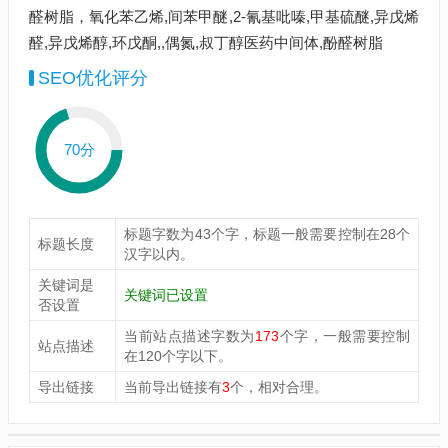
醛树脂，氧化苯乙烯,间苯甲醚,2-氰基吡嗪,甲基硫醚,异戊烯
醛,异戊烯醇,环戊酮,,偶氮,叔丁醇医药中间体,酚醛树脂
SEO优化评分
70分
标题字数为43个字，标题一般需要控制在28个
标题长度
汉字以内。
关键词是
关键词已设置
否设置
当前站点描述字数为
173
个字，一般需要控制
站点描述
在120个字以下。
导出链接
当前导出链接有
3
个，相对合理。