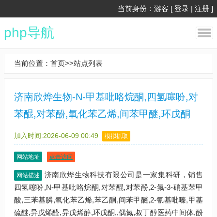
当前身份：游客 [
登录
|
注册
]
php导航
当前位置：
首页
>>
站点列表
济南欣烨生物-N-甲基吡咯烷酮,四氢噻吩,对
苯醌,对苯酚,氧化苯乙烯,间苯甲醚,环戊酮
加入时间:2026-06-09 00:49
模拟抓取
网站地址
点击访问
济南欣烨生物科技有限公司是一家集科研，销售
网站描述
四氢噻吩,N-甲基吡咯烷酮,对苯醌,对苯酚,2-氟-3-硝基苯甲
酸,三苯基膦,氧化苯乙烯,苯乙酮,间苯甲醚,2-氰基吡嗪,甲基
硫醚,异戊烯醛,异戊烯醇,环戊酮,,偶氮,叔丁醇医药中间体,酚