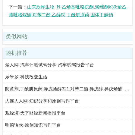
下一篇：
山东欣烨生物_N-乙烯基吡咯烷酮,聚维酮k30;聚乙
烯吡咯烷酮,对苯二酚,乙醇钠,丁酰肼原药,固体甲醇钠
类似网站
随机推荐
聚人网-汽车评测试驾分享-汽车试驾报告平台
乐米多-科技改变生活
防黄剂,丁酰肼原药,异戊烯醇321,对苯二酚,异戊醇,异戊烯醛_济南欣欣化工
大连人人网-知识分享和原创写作平台
观经济-天下财经新闻播报平台
明德语录-原创知识写作平台