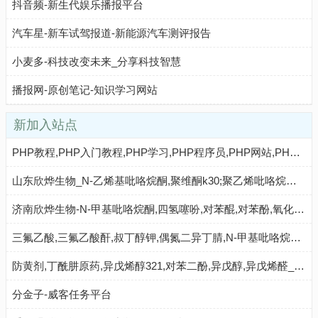
抖音频-新生代娱乐播报平台
汽车星-新车试驾报道-新能源汽车测评报告
小麦多-科技改变未来_分享科技智慧
播报网-原创笔记-知识学习网站
新加入站点
PHP教程,PHP入门教程,PHP学习,PHP程序员,PHP网站,PHP视频教程,Mysql教程,CMS教程,PHP粉丝网 - PHP粉丝网
山东欣烨生物_N-乙烯基吡咯烷酮,聚维酮k30;聚乙烯吡咯烷酮,对苯二酚,乙醇钠,丁酰肼原药,固体甲醇钠
济南欣烨生物-N-甲基吡咯烷酮,四氢噻吩,对苯醌,对苯酚,氧化苯乙烯,间苯甲醚,环戊酮
三氟乙酸,三氟乙酸酐,叔丁醇钾,偶氮二异丁腈,N-甲基吡咯烷酮,二甲基二硫醚,异丁酸,对氯苯酚_山东欣烨化工
防黄剂,丁酰肼原药,异戊烯醇321,对苯二酚,异戊醇,异戊烯醛_济南欣欣化工
分金子-威客任务平台