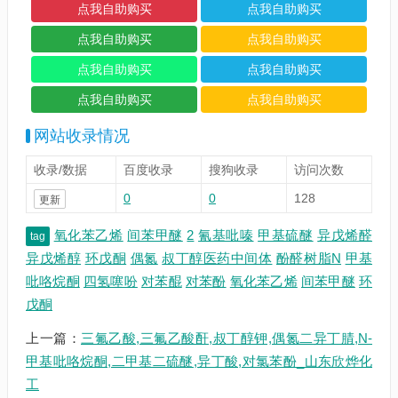
网站收录情况
收录/数据
百度收录
搜狗收录
访问次数
0
0
128
更新
氧化苯乙烯
间苯甲醚
2
氰基吡嗪
甲基硫醚
异戊烯醛
tag
异戊烯醇
环戊酮
偶氮
叔丁醇医药中间体
酚醛树脂N
甲基
吡咯烷酮
四氢噻吩
对苯醌
对苯酚
氧化苯乙烯
间苯甲醚
环
戊酮
上一篇：
三氟乙酸,三氟乙酸酐,叔丁醇钾,偶氮二异丁腈,N-
甲基吡咯烷酮,二甲基二硫醚,异丁酸,对氯苯酚_山东欣烨化
工