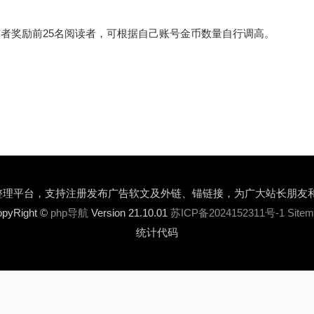
布者奖励前25名阅读者，可根据自己账号金币数量自行调高。
录整理平台，支持注册发布广告软文及外链、锚链接，为广大站长朋友
pyRight ©
php导航
Version 21.10.01
苏ICP备2024152311号-1
Site
统计代码